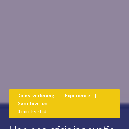
Dienstverlening
|
Experience
|
Gamification
|
4 min. leestijd