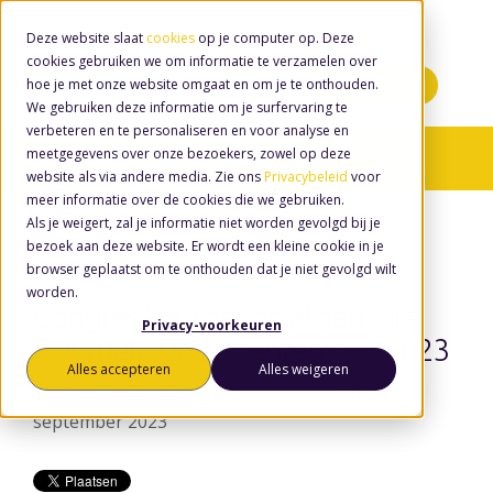
Deze website slaat
cookies
op je computer op. Deze
cookies gebruiken we om informatie te verzamelen over
hoe je met onze website omgaat en om je te onthouden.
Minidemo's
We gebruiken deze informatie om je surfervaring te
verbeteren en te personaliseren en voor analyse en
meetgegevens over onze bezoekers, zowel op deze
Nieuws
website als via andere media. Zie ons
Privacybeleid
voor
meer informatie over de cookies die we gebruiken.
Als je weigert, zal je informatie niet worden gevolgd bij je
bezoek aan deze website. Er wordt een kleine cookie in je
browser geplaatst om te onthouden dat je niet gevolgd wilt
worden.
Congres De Toekomstgerichte
Privacy-voorkeuren
Overheid op 26 september 2023
Alles accepteren
Alles weigeren
door
Wouter van den Eerenbeemt
, op 6
september 2023