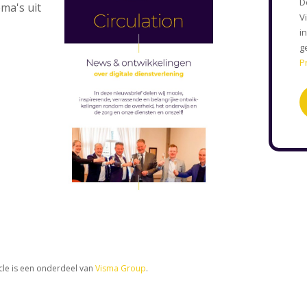
D
ma's uit
V
i
g
P
cle is een onderdeel van
Visma Group
.