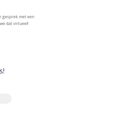
en gesprek met een
e dat virtueel!
s!