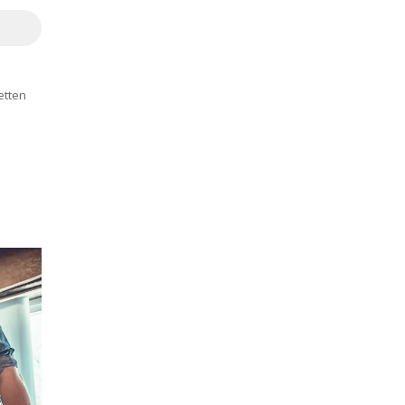
e
etten