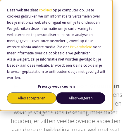
Deze website slaat
cookies
op je computer op. Deze
cookies gebruiken we om informatie te verzamelen over
hoe je met onze website omgaat en om je te onthouden.
We gebruiken deze informatie om je surfervaring te
verbeteren en te personaliseren en voor analyse en
meetgegevens over onze bezoekers, zowel op deze
website als via andere media. Zie ons
Privacybeleid
voor
Download Whitepaper
meer informatie over de cookies die we gebruiken.
Als je weigert, zal je informatie niet worden gevolgd bij je
bezoek aan deze website. Er wordt een kleine cookie in je
Wij hebben een whitepaper voor je
browser geplaatst om te onthouden dat je niet gevolgd wilt
klaarstaan waarin we onze visie en
worden.
zienswijze rondom
Common Ground in
Privacy-voorkeuren
de Overheidsmarkt
uitleggen. Lees eens
Alles accepteren
Alles weigeren
rustig na wat er allemaal bij komt kijken en
waar je volgens ons rekening mee moet
houden, er zitten veelbelovende aspecten
aan deze ontwikkeling, maar wel met wat