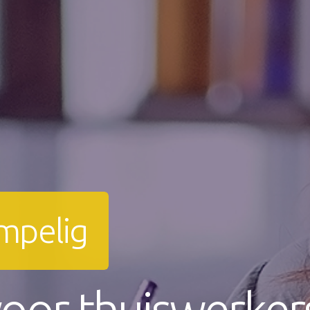
mpelig
oor thuiswerker