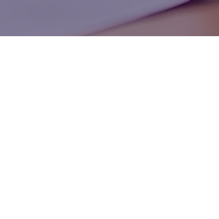
Fellenoord 212, 5611 ZC, Eindhoven
Poststraat 12, 6135 KR, Sittard
Neem gerust contact op →