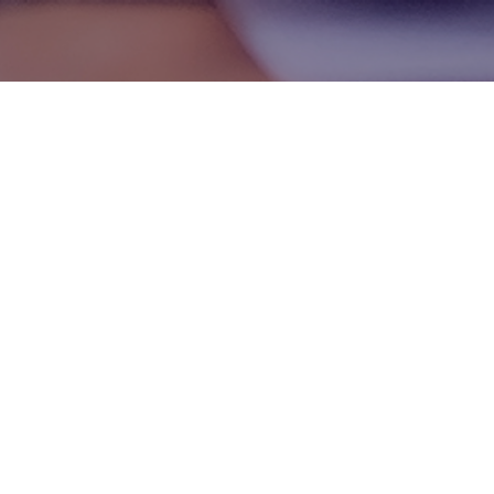
Handige links
Contact
Privacyverklaring
Responsible Disclosure
Cookiebeleid
Algemene Voorwaarden
Visma Trust Center