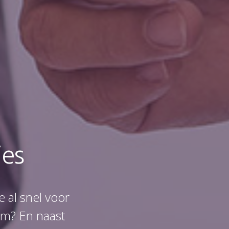
ies
e al snel voor
em? En naast