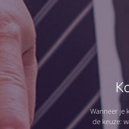
Ko
Wanneer je ki
de keuze: w