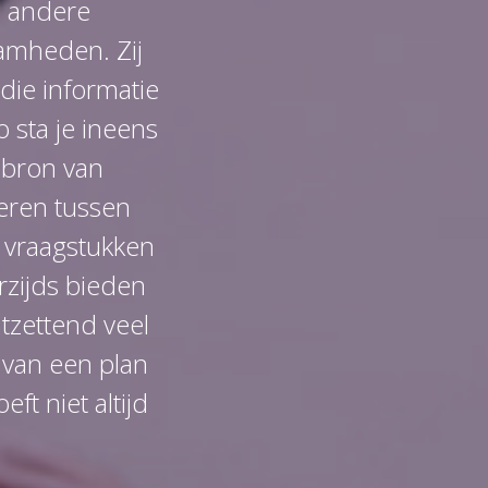
l andere
amheden. Zij
 die informatie
 sta je ineens
 bron van
eren tussen
e vraagstukken
rzijds bieden
tzettend veel
 van een plan
ft niet altijd