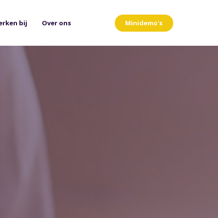
Minidemo's
rken bij
Over ons