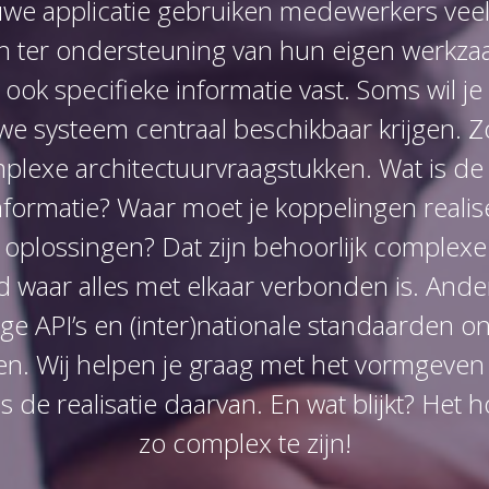
uwe applicatie gebruiken medewerkers vee
n ter ondersteuning van hun eigen werkza
ook specifieke informatie vast. Soms wil je
uwe systeem centraal beschikbaar krijgen. Zo
plexe architectuurvraagstukken. Wat is de
nformatie? Waar moet je koppelingen realis
 oplossingen? Dat zijn behoorlijk complex
d waar alles met elkaar verbonden is. Ande
ge API’s en (inter)nationale standaarden on
n. Wij helpen je graag met het vormgeven
 de realisatie daarvan. En wat blijkt? Het hoe
zo complex te zijn!