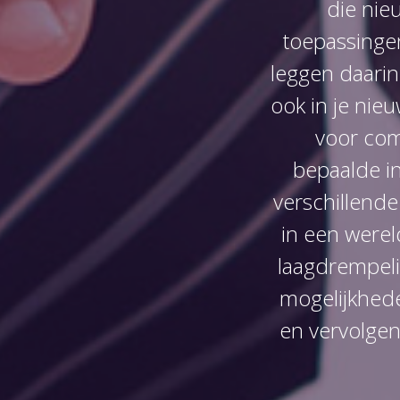
die nie
toepassinge
leggen daarin 
ook in je nie
voor com
bepaalde i
verschillende
in een werel
laagdrempeli
mogelijkhede
en vervolgens