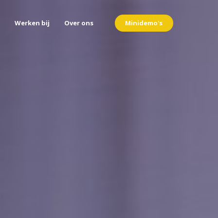
Minidemo's
Werken bij
Over ons