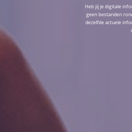
Heb jij je digitale i
geen bestanden rond 
dezelfde actuele info