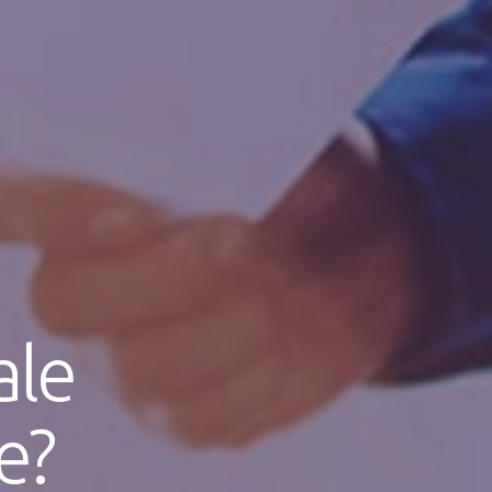
ale
e?