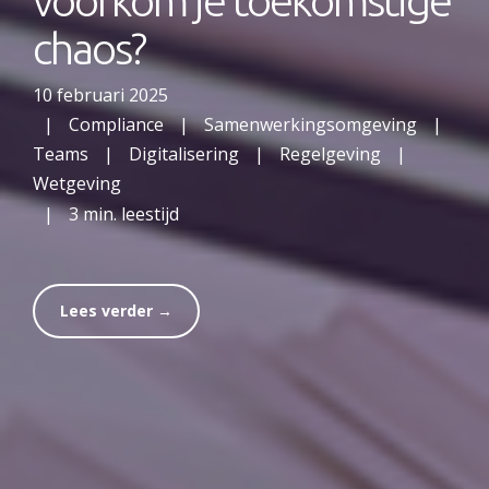
voorkom je toekomstige
chaos?
10 februari 2025
|
Compliance
|
Samenwerkingsomgeving
|
Teams
|
Digitalisering
|
Regelgeving
|
Wetgeving
|
3 min. leestijd
Lees verder →