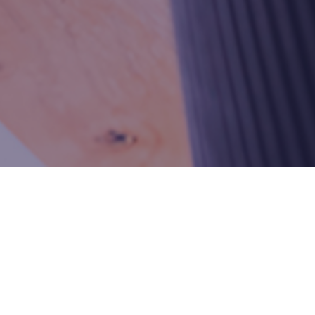
Fellenoord 212, 5611 ZC, Eindhoven
Poststraat 12, 6135 KR, Sittard