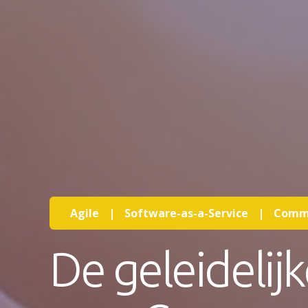
Agile
|
Software-as-a-Service
|
Comm
De geleidelij