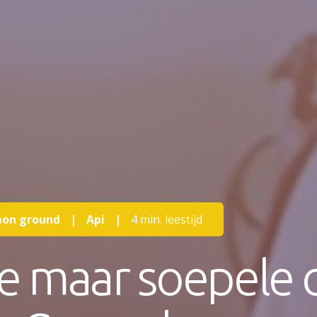
on ground
|
Api
|
4 min. leestijd
ke maar soepele