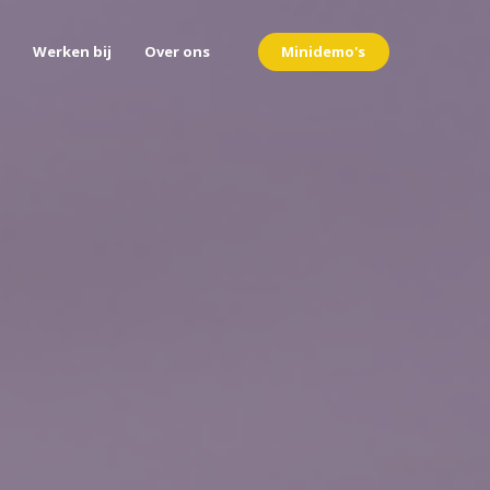
Minidemo's
Werken bij
Over ons