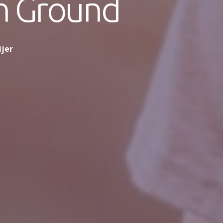
n Ground
ijer