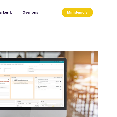
Minidemo's
rken bij
Over ons