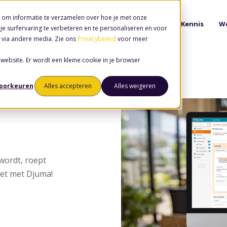
 om informatie te verzamelen over hoe je met onze
Software
Diensten
Kennis
We
e surfervaring te verbeteren en te personaliseren en voor
 via andere media. Zie ons
Privacybeleid
voor meer
 website. Er wordt een kleine cookie in je browser
voorkeuren
Alles accepteren
Alles weigeren
wordt, roept
iet met Djuma!