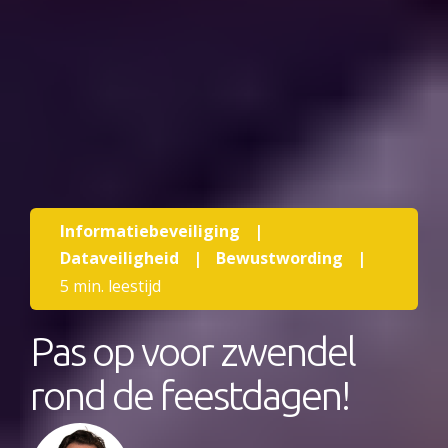
Informatiebeveiliging
|
Dataveiligheid
|
Bewustwording
|
5 min. leestijd
Pas op voor zwendel
rond de feestdagen!