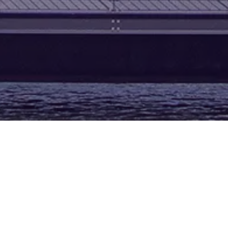
Fellenoord 212, 5611 ZC, Eindhoven
Poststraat 12, 6135 KR, Sittard