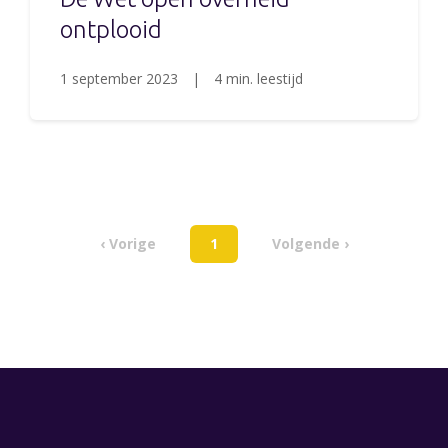
ontplooid
1 september 2023
|
4 min. leestijd
‹ Vorige
1
Volgende ›