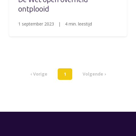
ontplooid
1 september 2023
|
4 min. leestijd
‹ Vorige
1
Volgende ›