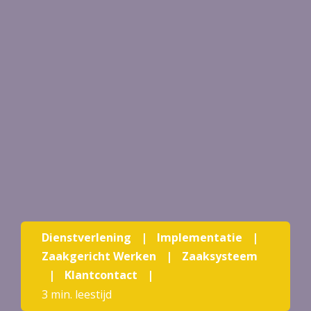
Dienstverlening
|
Implementatie
|
Zaakgericht Werken
|
Zaaksysteem
|
Klantcontact
|
3 min. leestijd