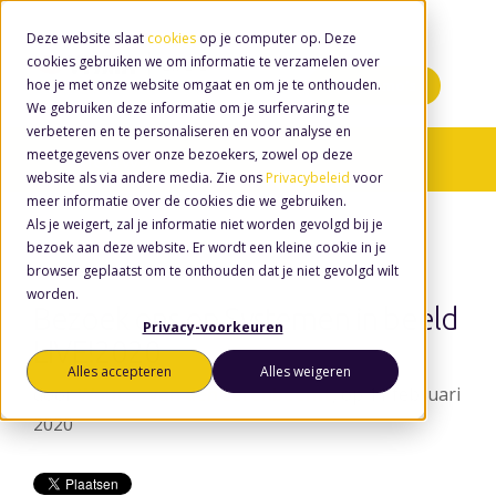
Deze website slaat
cookies
op je computer op. Deze
cookies gebruiken we om informatie te verzamelen over
hoe je met onze website omgaat en om je te onthouden.
Minidemo's
We gebruiken deze informatie om je surfervaring te
verbeteren en te personaliseren en voor analyse en
meetgegevens over onze bezoekers, zowel op deze
Nieuws
website als via andere media. Zie ons
Privacybeleid
voor
meer informatie over de cookies die we gebruiken.
Als je weigert, zal je informatie niet worden gevolgd bij je
bezoek aan deze website. Er wordt een kleine cookie in je
browser geplaatst om te onthouden dat je niet gevolgd wilt
worden.
Bezoek ons op Systemen in beeld
Privacy-voorkeuren
LIVE!2020
Alles accepteren
Alles weigeren
door
Wouter van den Eerenbeemt
, op 11 februari
2020