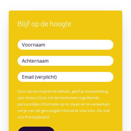
Blijf op de hoogte
Door op inschrijven te klikken, geef je toestemming
aan Visma Circle om de hierboven ingediende
persoonlijke informatie op te slaan en te verwerken
om je van de gevraagde inhoud te voorzien. Zie ook
ons
Privacybeleid
.