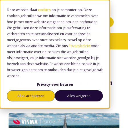
Deze website slaat
cookies
op je computer op. Deze
cookies gebruiken we om informatie te verzamelen over
hoe je met onze website omgaat en om je te onthouden.
Minidemo's
We gebruiken deze informatie om je surfervaring te
verbeteren en te personaliseren en voor analyse en
meetgegevens over onze bezoekers, zowel op deze
Nieuws
/ Klantcontactsysteem
website als via andere media. Zie ons
Privacybeleid
voor
meer informatie over de cookies die we gebruiken.
Als je weigert, zal je informatie niet worden gevolgd bij je
bezoek aan deze website. Er wordt een kleine cookie in je
browser geplaatst om te onthouden dat je niet gevolgd wilt
worden.
Gemeente Lochem kiest Djuma
Privacy-voorkeuren
door
Wouter van den Eerenbeemt
, op 20
Alles accepteren
Alles weigeren
december 2023