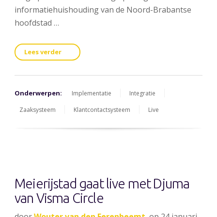
informatiehuishouding van de Noord-Brabantse
hoofdstad …
Lees verder
Onderwerpen:
Implementatie
Integratie
Zaaksysteem
Klantcontactsysteem
Live
Meierijstad gaat live met Djuma
van Visma Circle
door
Wouter van den Eerenbeemt
, op 24 januari