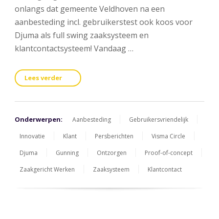
onlangs dat gemeente Veldhoven na een
aanbesteding incl. gebruikerstest ook koos voor
Djuma als full swing zaaksysteem en
klantcontactsysteem! Vandaag …
Lees verder
Onderwerpen:
Aanbesteding
Gebruikersvriendelijk
Innovatie
Klant
Persberichten
Visma Circle
Djuma
Gunning
Ontzorgen
Proof-of-concept
Zaakgericht Werken
Zaaksysteem
Klantcontact