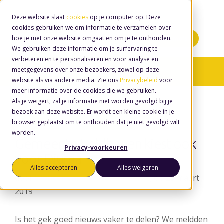
Deze website slaat
cookies
op je computer op. Deze
cookies gebruiken we om informatie te verzamelen over
hoe je met onze website omgaat en om je te onthouden.
Minidemo's
We gebruiken deze informatie om je surfervaring te
verbeteren en te personaliseren en voor analyse en
meetgegevens over onze bezoekers, zowel op deze
Nieuws
/ Proof-of-concept
website als via andere media. Zie ons
Privacybeleid
voor
meer informatie over de cookies die we gebruiken.
Als je weigert, zal je informatie niet worden gevolgd bij je
bezoek aan deze website. Er wordt een kleine cookie in je
browser geplaatst om te onthouden dat je niet gevolgd wilt
worden.
Gemeente Veldhoven kiest ook
Privacy-voorkeuren
voor Djuma
Alles accepteren
Alles weigeren
door
Wouter van den Eerenbeemt
, op 25 maart
2019
Is het gek goed nieuws vaker te delen? We meldden