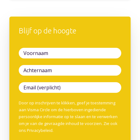
Blijf op de hoogte
Door op inschrijven te klikken, geef je toestemming
aan Visma Circle om de hierboven ingediende
persoonlijke informatie op te slaan en te verwerken
om je van de gevraagde inhoud te voorzien. Zie ook
ons
Privacybeleid
.