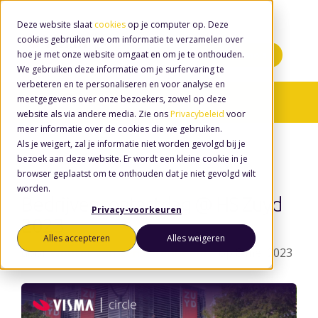
Deze website slaat
cookies
op je computer op. Deze
cookies gebruiken we om informatie te verzamelen over
hoe je met onze website omgaat en om je te onthouden.
Minidemo's
We gebruiken deze informatie om je surfervaring te
verbeteren en te personaliseren en voor analyse en
meetgegevens over onze bezoekers, zowel op deze
Nieuws
/ Vacature
website als via andere media. Zie ons
Privacybeleid
voor
meer informatie over de cookies die we gebruiken.
Als je weigert, zal je informatie niet worden gevolgd bij je
bezoek aan deze website. Er wordt een kleine cookie in je
browser geplaatst om te onthouden dat je niet gevolgd wilt
worden.
Bedrijvencontactdag @ HS Zuyd
Privacy-voorkeuren
2023
Alles accepteren
Alles weigeren
door
Wouter van den Eerenbeemt
, op 8 mei 2023