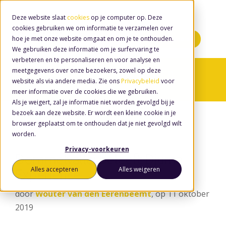
Deze website slaat
cookies
op je computer op. Deze
cookies gebruiken we om informatie te verzamelen over
hoe je met onze website omgaat en om je te onthouden.
Minidemo's
We gebruiken deze informatie om je surfervaring te
verbeteren en te personaliseren en voor analyse en
meetgegevens over onze bezoekers, zowel op deze
Nieuws
/ Het nieuwe werken
website als via andere media. Zie ons
Privacybeleid
voor
(Verandermanagement)
meer informatie over de cookies die we gebruiken.
Als je weigert, zal je informatie niet worden gevolgd bij je
bezoek aan deze website. Er wordt een kleine cookie in je
browser geplaatst om te onthouden dat je niet gevolgd wilt
worden.
Privacy-voorkeuren
Dommelvallei beleeft Djuma
Alles accepteren
Alles weigeren
Experience
door
Wouter van den Eerenbeemt
, op 11 oktober
2019