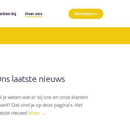
Minidemo's
rken bij
Over ons
ns laatste nieuws
l je weten wat er bij ons en onze klanten
eelt? Dat vind je op deze pagina's. Het
atste nieuws!
Meer →