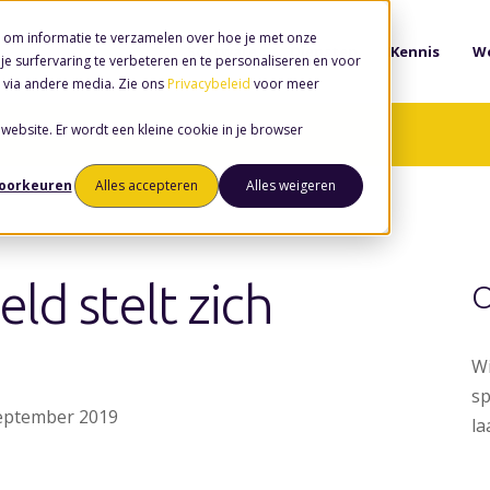
 om informatie te verzamelen over hoe je met onze
Software
Diensten
Kennis
We
e surfervaring te verbeteren en te personaliseren en voor
 via andere media. Zie ons
Privacybeleid
voor meer
 website. Er wordt een kleine cookie in je browser
voorkeuren
Alles accepteren
Alles weigeren
ld stelt zich
O
Wi
sp
september 2019
la