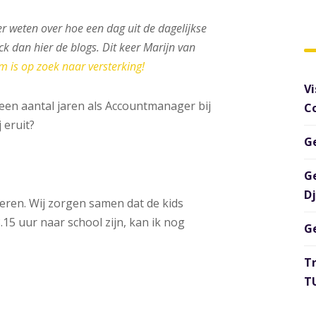
er weten over hoe een dag uit de dagelijkse
eck dan hier de blogs. Dit keer Marijn van
 is op zoek naar versterking!
Vi
 een aantal jaren als Accountmanager bij
C
 eruit?
G
G
D
deren. Wij zorgen samen dat de kids
8.15 uur naar school zijn, kan ik nog
G
T
TU