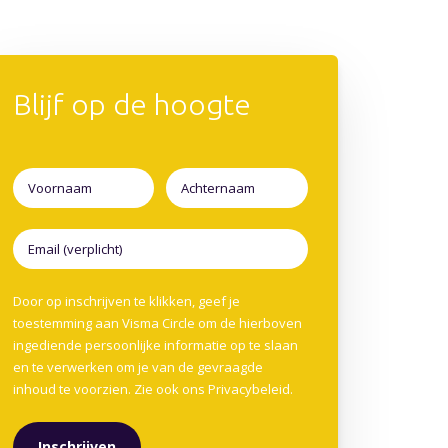
Blijf op de hoogte
Door op inschrijven te klikken, geef je
toestemming aan Visma Circle om de hierboven
ingediende persoonlijke informatie op te slaan
en te verwerken om je van de gevraagde
inhoud te voorzien. Zie ook ons
Privacybeleid
.