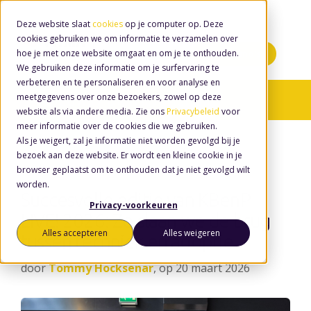
Deze website slaat
cookies
op je computer op. Deze
cookies gebruiken we om informatie te verzamelen over
hoe je met onze website omgaat en om je te onthouden.
Minidemo's
We gebruiken deze informatie om je surfervaring te
verbeteren en te personaliseren en voor analyse en
meetgegevens over onze bezoekers, zowel op deze
Nieuws
/ Dienstverlening
website als via andere media. Zie ons
Privacybeleid
voor
meer informatie over de cookies die we gebruiken.
Als je weigert, zal je informatie niet worden gevolgd bij je
bezoek aan deze website. Er wordt een kleine cookie in je
browser geplaatst om te onthouden dat je niet gevolgd wilt
worden.
Succesvolle editie van KBenP
Privacy-voorkeuren
LIVE! 2026: Zo slaan we de brug
Alles accepteren
Alles weigeren
tussen techniek en adoptie
door
Tommy Hocksenar
, op 20 maart 2026