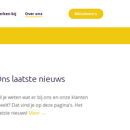
Minidemo's
rken bij
Over ons
ns laatste nieuws
l je weten wat er bij ons en onze klanten
eelt? Dat vind je op deze pagina's. Het
atste nieuws!
Meer →