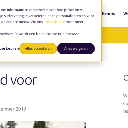
 om informatie te verzamelen over hoe je met onze
Software
Diensten
Kennis
We
e surfervaring te verbeteren en te personaliseren en voor
 via andere media. Zie ons
Privacybeleid
voor meer
 website. Er wordt een kleine cookie in je browser
voorkeuren
Alles accepteren
Alles weigeren
jd voor
O
Wi
sp
ecember 2019
la