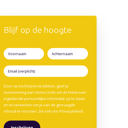
Blijf op de hoogte
Door op inschrijven te klikken, geef je
toestemming aan Visma Circle om de hierboven
ingediende persoonlijke informatie op te slaan
en te verwerken om je van de gevraagde
inhoud te voorzien. Zie ook ons
Privacybeleid
.