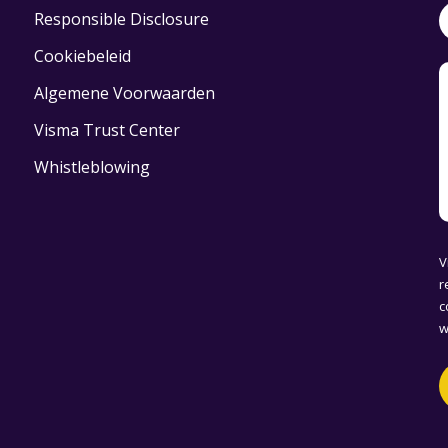
Responsible Disclosure
Cookiebeleid
Algemene Voorwaarden
Visma Trust Center
Whistleblowing
V
r
c
w