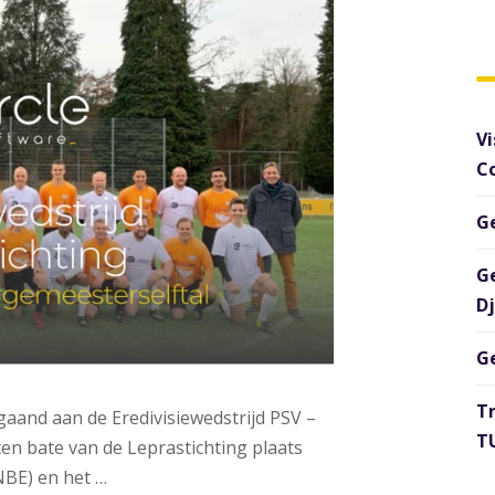
Vi
C
G
G
D
G
T
and aan de Eredivisiewedstrijd PSV –
TU
ten bate van de Leprastichting plaats
NBE) en het …