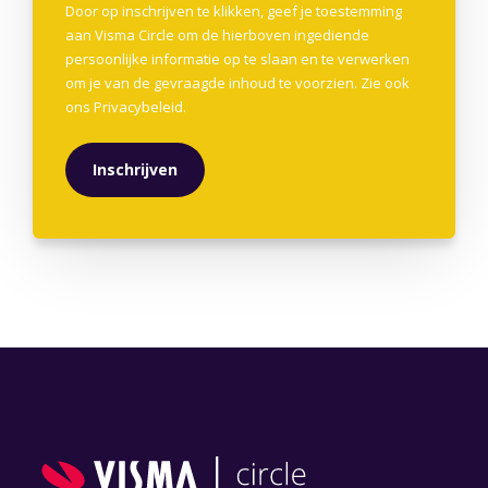
Door op inschrijven te klikken, geef je toestemming
aan Visma Circle om de hierboven ingediende
persoonlijke informatie op te slaan en te verwerken
om je van de gevraagde inhoud te voorzien. Zie ook
ons
Privacybeleid
.