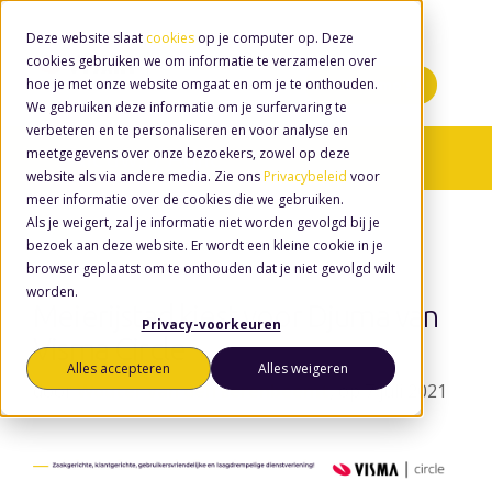
Deze website slaat
cookies
op je computer op. Deze
cookies gebruiken we om informatie te verzamelen over
hoe je met onze website omgaat en om je te onthouden.
Minidemo's
We gebruiken deze informatie om je surfervaring te
verbeteren en te personaliseren en voor analyse en
meetgegevens over onze bezoekers, zowel op deze
Nieuws
/ Agile
website als via andere media. Zie ons
Privacybeleid
voor
meer informatie over de cookies die we gebruiken.
Als je weigert, zal je informatie niet worden gevolgd bij je
bezoek aan deze website. Er wordt een kleine cookie in je
browser geplaatst om te onthouden dat je niet gevolgd wilt
worden.
Meierijstad kiest voor Djuma van
Privacy-voorkeuren
Visma Circle
Alles accepteren
Alles weigeren
door
Wouter van den Eerenbeemt
, op 7 juli 2021