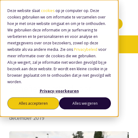
Deze website slaat
cookies
op je computer op. Deze
cookies gebruiken we om informatie te verzamelen over
hoe je met onze website omgaat en om je te onthouden.
Minidemo's
We gebruiken deze informatie om je surfervaring te
verbeteren en te personaliseren en voor analyse en
meetgegevens over onze bezoekers, zowel op deze
Nieuws
/ Donatie
website als via andere media. Zie ons
Privacybeleid
voor
meer informatie over de cookies die we gebruiken.
Als je weigert, zal je informatie niet worden gevolgd bij je
bezoek aan deze website. Er wordt een kleine cookie in je
browser geplaatst om te onthouden dat je niet gevolgd wilt
worden.
Benefietwedstrijd voor
Privacy-voorkeuren
LEPRAStichting
Alles accepteren
Alles weigeren
door
Wouter van den Eerenbeemt
, op 9
december 2019