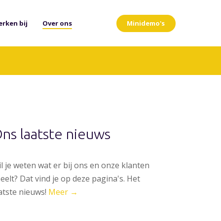
Minidemo's
rken bij
Over ons
ns laatste nieuws
l je weten wat er bij ons en onze klanten
eelt? Dat vind je op deze pagina's. Het
atste nieuws!
Meer →