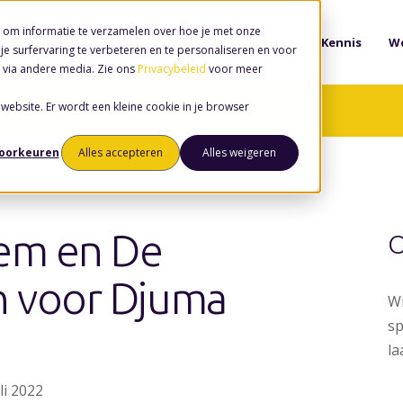
 om informatie te verzamelen over hoe je met onze
Software
Diensten
Kennis
We
e surfervaring te verbeteren en te personaliseren en voor
 via andere media. Zie ons
Privacybeleid
voor meer
 website. Er wordt een kleine cookie in je browser
voorkeuren
Alles accepteren
Alles weigeren
em en De
O
n voor Djuma
Wi
sp
la
uli 2022