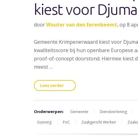
kiest voor Djuma
door
Wouter van den Eerenbeemt
, op 8 ap
Gemeente Krimpenerwaard kiest voor Djuma,
kwaliteitsscore bij hun openbare Europese 
proof-of-concept doorstond. Hiermee kiest d
meest …
Lees verder
Onderwerpen:
Gemeente
Dienstverlening
Gunning
PoC
Zaakgericht Werken
Zaak