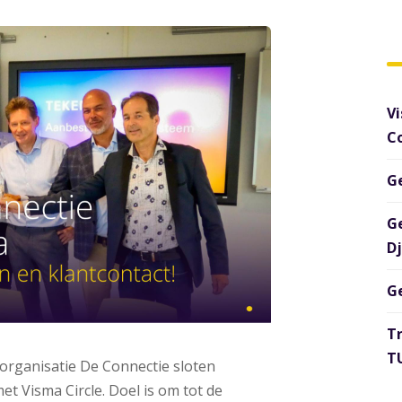
Vi
C
G
G
D
G
T
TU
rganisatie De Connectie sloten
Visma Circle. Doel is om tot de