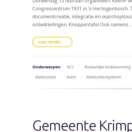
Donderdag 13 februari organiseert KBenP wee
Congrescentrum 1931 in ’s-Hertogenbosch. T
documentcreatie, integratie en searchoploss
ontwikkelingen. Knoppentafel Ook namens 
Lees verder
Onderwerpen:
KCC
Bestuurlijke besluitvorming
Klantcontact
Event
Klantcontactsysteem
Gemeente Krim