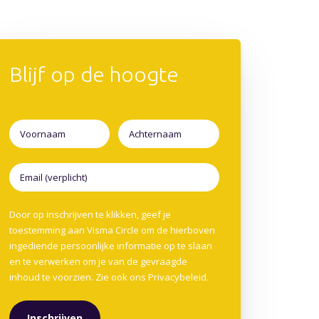
Blijf op de hoogte
Door op inschrijven te klikken, geef je
toestemming aan Visma Circle om de hierboven
ingediende persoonlijke informatie op te slaan
en te verwerken om je van de gevraagde
inhoud te voorzien. Zie ook ons
Privacybeleid
.