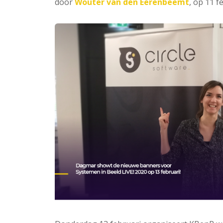
door
Wouter van den Eerenbeemt
, op 11 f