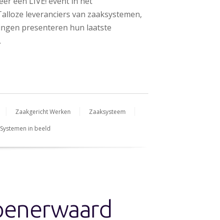
r een LIVE! event in het
alloze leveranciers van zaaksystemen,
ingen presenteren hun laatste
…
Zaakgericht Werken
Zaaksysteem
Systemen in beeld
penerwaard