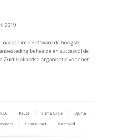
ril 2019
 nadat Circle Software de hoogste
aanbesteding behaalde en succesvol de
e Zuid-Hollandse organisatie voor het
KCC
Keuze
Visma Circle
Djuma
systeem
Klantcontact
Succesvol