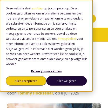
Deze website slaat
cookies
op je computer op. Deze
cookies gebruiken we om informatie te verzamelen over
hoe je met onze website omgaat en om je te onthouden.
Minidemo's
We gebruiken deze informatie om je surfervaring te
verbeteren en te personaliseren en voor analyse en
meetgegevens over onze bezoekers, zowel op deze
Nieuws
/ 27018
website als via andere media. Zie ons
Privacybeleid
voor
meer informatie over de cookies die we gebruiken.
Als je weigert, zal je informatie niet worden gevolgd bij je
bezoek aan deze website. Er wordt een kleine cookie in je
browser geplaatst om te onthouden dat je niet gevolgd wilt
worden.
Visma Circle rondt ISO-audits af
Privacy-voorkeuren
met glans: Complimenten voor
Alles accepteren
Alles weigeren
vernieuwde aanpak
door
Tommy Hocksenar
, op 8 juli 2026