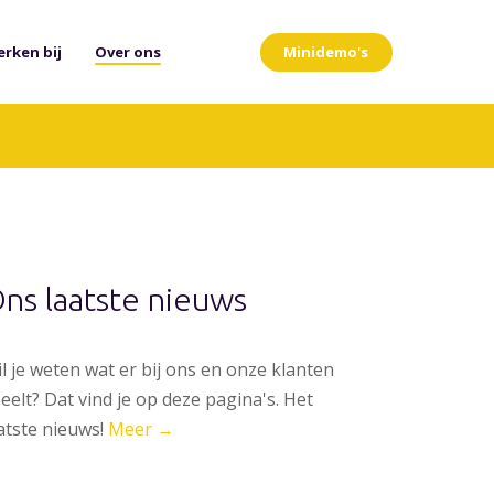
Minidemo's
rken bij
Over ons
ns laatste nieuws
l je weten wat er bij ons en onze klanten
eelt? Dat vind je op deze pagina's. Het
atste nieuws!
Meer →