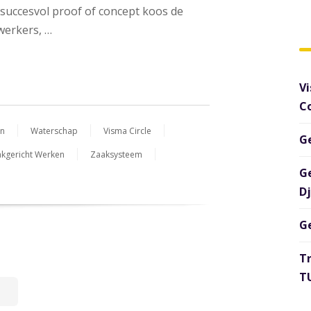
uccesvol proof of concept koos de
werkers, …
Vi
C
en
Waterschap
Visma Circle
G
kgericht Werken
Zaaksysteem
G
D
G
T
TU