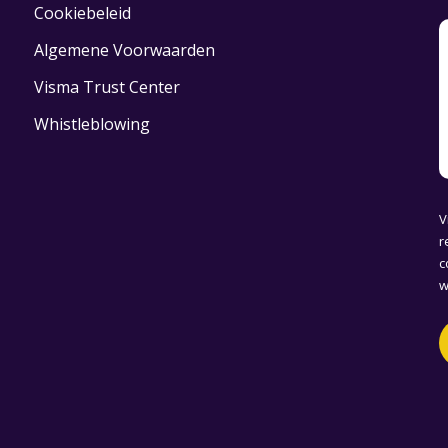
Cookiebeleid
Algemene Voorwaarden
Visma Trust Center
Whistleblowing
V
r
c
w