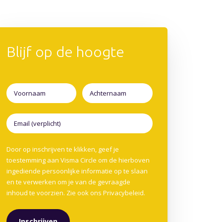
Blijf op de hoogte
Door op inschrijven te klikken, geef je
toestemming aan Visma Circle om de hierboven
ingediende persoonlijke informatie op te slaan
en te verwerken om je van de gevraagde
inhoud te voorzien. Zie ook ons
Privacybeleid
.