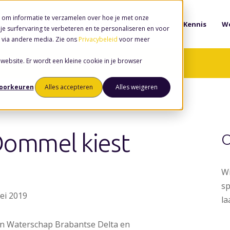
 om informatie te verzamelen over hoe je met onze
Software
Diensten
Kennis
We
e surfervaring te verbeteren en te personaliseren en voor
 via andere media. Zie ons
Privacybeleid
voor meer
 website. Er wordt een kleine cookie in je browser
voorkeuren
Alles accepteren
Alles weigeren
Dommel kiest
O
Wi
sp
mei 2019
la
an Waterschap Brabantse Delta en