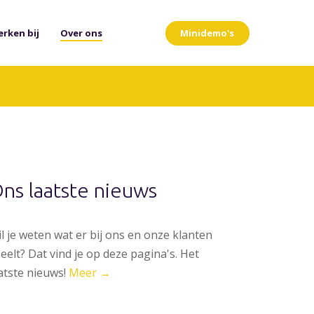
Minidemo's
rken bij
Over ons
ns laatste nieuws
l je weten wat er bij ons en onze klanten
eelt? Dat vind je op deze pagina's. Het
atste nieuws!
Meer →