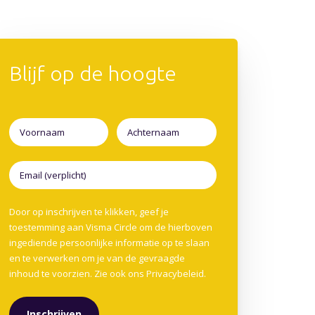
Blijf op de hoogte
Door op inschrijven te klikken, geef je
toestemming aan Visma Circle om de hierboven
ingediende persoonlijke informatie op te slaan
en te verwerken om je van de gevraagde
inhoud te voorzien. Zie ook ons
Privacybeleid
.