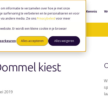
 om informatie te verzamelen over hoe je met onze
Software
Diensten
Kennis
We
e surfervaring te verbeteren en te personaliseren en voor
 via andere media. Zie ons
Privacybeleid
voor meer
 website. Er wordt een kleine cookie in je browser
voorkeuren
Alles accepteren
Alles weigeren
Dommel kiest
O
Wi
sp
mei 2019
la