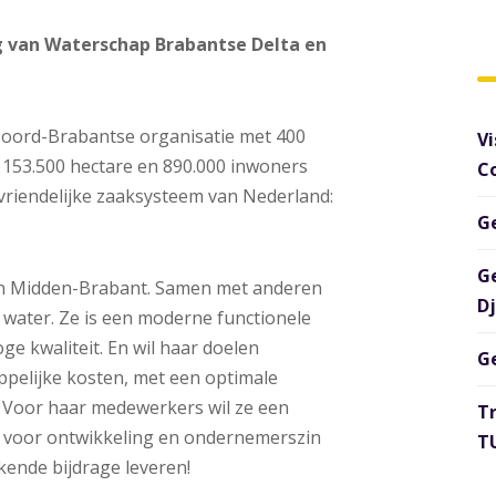
g van Waterschap Brabantse Delta en
Noord-Brabantse organisatie met 400
Vi
153.500 hectare en 890.000 inwoners
C
riendelijke zaaksysteem van Nederland:
G
G
in Midden-Brabant. Samen met anderen
D
water. Ze is een moderne functionele
e kwaliteit. En wil haar doelen
G
ppelijke kosten, met een optimale
 Voor haar medewerkers wil ze een
T
te voor ontwikkeling en ondernemerszin
TU
ekende bijdrage leveren!