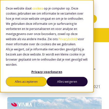
Deze website slaat
cookies
op je computer op. Deze
cookies gebruiken we om informatie te verzamelen over
hoe je met onze website omgaat en om je te onthouden.
Minidemo's
We gebruiken deze informatie om je surfervaring te
verbeteren en te personaliseren en voor analyse en
meetgegevens over onze bezoekers, zowel op deze
Nieuws
/ Bestuur
website als via andere media. Zie ons
Privacybeleid
voor
meer informatie over de cookies die we gebruiken.
Als je weigert, zal je informatie niet worden gevolgd bij je
bezoek aan deze website. Er wordt een kleine cookie in je
browser geplaatst om te onthouden dat je niet gevolgd wilt
worden.
Gemeente Vlissingen kiest voor
Privacy-voorkeuren
Djuma van Visma Circle
Alles accepteren
Alles weigeren
door
Wouter van den Eerenbeemt
, op 4 mei 2021