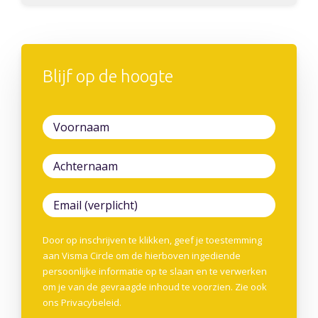
Blijf op de hoogte
Door op inschrijven te klikken, geef je toestemming
aan Visma Circle om de hierboven ingediende
persoonlijke informatie op te slaan en te verwerken
om je van de gevraagde inhoud te voorzien. Zie ook
ons
Privacybeleid
.