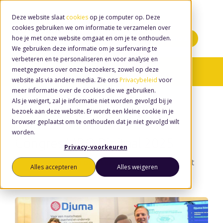
Deze website slaat
cookies
op je computer op. Deze
cookies gebruiken we om informatie te verzamelen over
hoe je met onze website omgaat en om je te onthouden.
Minidemo's
We gebruiken deze informatie om je surfervaring te
verbeteren en te personaliseren en voor analyse en
meetgegevens over onze bezoekers, zowel op deze
Nieuws
/ Djuma Teams
website als via andere media. Zie ons
Privacybeleid
voor
meer informatie over de cookies die we gebruiken.
Als je weigert, zal je informatie niet worden gevolgd bij je
bezoek aan deze website. Er wordt een kleine cookie in je
browser geplaatst om te onthouden dat je niet gevolgd wilt
worden.
Congres MBO Digitaal 2025
Privacy-voorkeuren
door
Wouter van den Eerenbeemt
, op 5 maart
Alles accepteren
Alles weigeren
2025