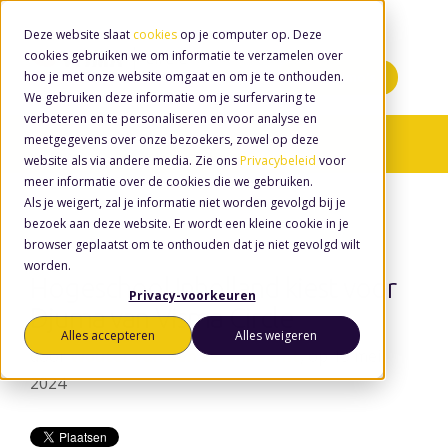
Deze website slaat
cookies
op je computer op. Deze
cookies gebruiken we om informatie te verzamelen over
hoe je met onze website omgaat en om je te onthouden.
Minidemo's
We gebruiken deze informatie om je surfervaring te
verbeteren en te personaliseren en voor analyse en
meetgegevens over onze bezoekers, zowel op deze
Nieuws
website als via andere media. Zie ons
Privacybeleid
voor
meer informatie over de cookies die we gebruiken.
Als je weigert, zal je informatie niet worden gevolgd bij je
bezoek aan deze website. Er wordt een kleine cookie in je
browser geplaatst om te onthouden dat je niet gevolgd wilt
worden.
Hogeschool Inholland kiest voor
Privacy-voorkeuren
Djuma van Visma Circle
Alles accepteren
Alles weigeren
door
Wouter van den Eerenbeemt
, op 13 mei
2024