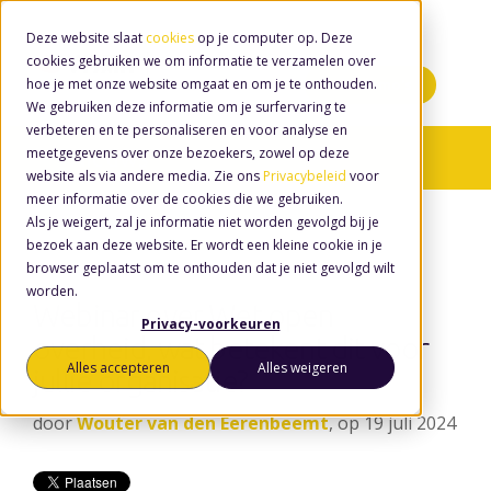
Deze website slaat
cookies
op je computer op. Deze
cookies gebruiken we om informatie te verzamelen over
hoe je met onze website omgaat en om je te onthouden.
Minidemo's
We gebruiken deze informatie om je surfervaring te
verbeteren en te personaliseren en voor analyse en
meetgegevens over onze bezoekers, zowel op deze
Nieuws
website als via andere media. Zie ons
Privacybeleid
voor
meer informatie over de cookies die we gebruiken.
Als je weigert, zal je informatie niet worden gevolgd bij je
bezoek aan deze website. Er wordt een kleine cookie in je
browser geplaatst om te onthouden dat je niet gevolgd wilt
worden.
Webinar over Wet open
Privacy-voorkeuren
overheid, wat betekent dit voor
Alles accepteren
Alles weigeren
jullie organisatie?
door
Wouter van den Eerenbeemt
, op 19 juli 2024