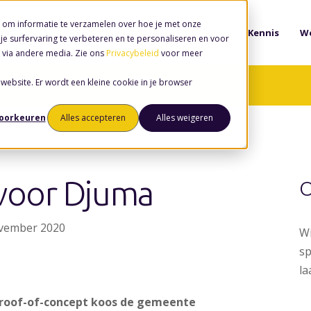
 om informatie te verzamelen over hoe je met onze
Software
Diensten
Kennis
We
e surfervaring te verbeteren en te personaliseren en voor
 via andere media. Zie ons
Privacybeleid
voor meer
 website. Er wordt een kleine cookie in je browser
voorkeuren
Alles accepteren
Alles weigeren
 voor Djuma
O
ovember 2020
Wi
sp
la
proof-of-concept koos de gemeente