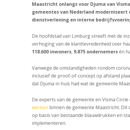
Maastricht onlangs voor Djuma van Visma C
gemeentes van Nederland moderniseert e
dienstverlening en interne bedrijfsvoerin
De hoofdstad van Limburg streeft met de in
verhoging van de klanttevredenheid over haar
118.600 inwoners
,
9.875 ondernemers
én h
Vanwege de omstandigheden rondom corona 
inclusief de proof-of-concept op afstand pla
dat Djuma in huis had wat de gemeente Maast
De experts van de gemeente en Visma Circl
werken
binnen de gemeente Maastricht. Dit
op basis van bestaande blauwdrukken en st
implementeren.