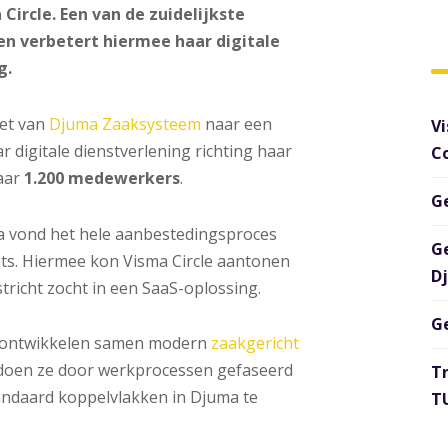
ircle. Een van de zuidelijkste
n verbetert hiermee haar digitale
g.
zet van
Djuma Zaaksysteem
naar een
Vi
 digitale dienstverlening richting haar
C
aar
1.200 medewerkers
.
G
vond het hele aanbestedingsproces
G
ats. Hiermee kon Visma Circle aantonen
D
richt zocht in een SaaS-oplossing.
G
e ontwikkelen samen modern
zaakgericht
 doen ze door werkprocessen gefaseerd
T
andaard koppelvlakken in Djuma te
TU