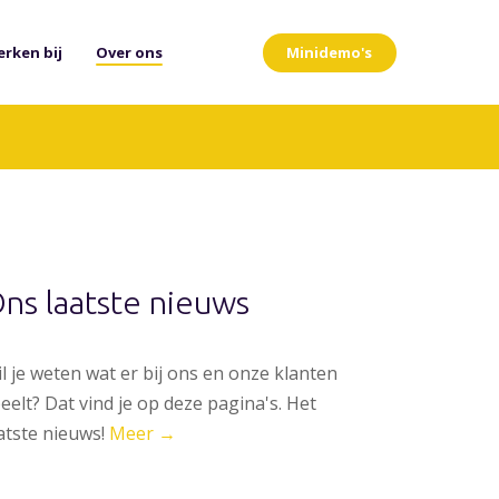
Minidemo's
rken bij
Over ons
ns laatste nieuws
l je weten wat er bij ons en onze klanten
eelt? Dat vind je op deze pagina's. Het
atste nieuws!
Meer →