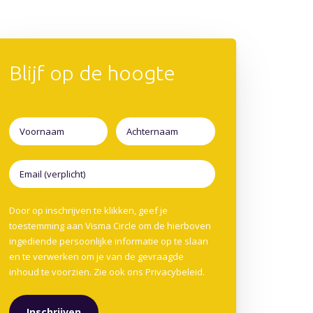
Blijf op de hoogte
Door op inschrijven te klikken, geef je
toestemming aan Visma Circle om de hierboven
ingediende persoonlijke informatie op te slaan
en te verwerken om je van de gevraagde
inhoud te voorzien. Zie ook ons
Privacybeleid
.