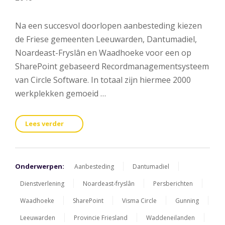
Na een succesvol doorlopen aanbesteding kiezen
de Friese gemeenten Leeuwarden, Dantumadiel,
Noardeast-Fryslân en Waadhoeke voor een op
SharePoint gebaseerd Recordmanagementsysteem
van Circle Software. In totaal zijn hiermee 2000
werkplekken gemoeid …
Lees verder
Onderwerpen:
Aanbesteding
Dantumadiel
Dienstverlening
Noardeast-fryslân
Persberichten
Waadhoeke
SharePoint
Visma Circle
Gunning
Leeuwarden
Provincie Friesland
Waddeneilanden