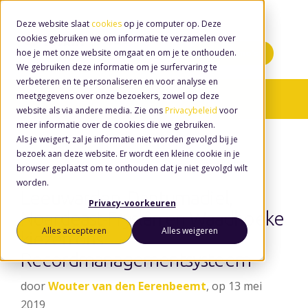
Deze website slaat
cookies
op je computer op. Deze
cookies gebruiken we om informatie te verzamelen over
hoe je met onze website omgaat en om je te onthouden.
Minidemo's
We gebruiken deze informatie om je surfervaring te
verbeteren en te personaliseren en voor analyse en
meetgegevens over onze bezoekers, zowel op deze
Nieuws
/ Noardeast-fryslân
website als via andere media. Zie ons
Privacybeleid
voor
meer informatie over de cookies die we gebruiken.
Als je weigert, zal je informatie niet worden gevolgd bij je
bezoek aan deze website. Er wordt een kleine cookie in je
browser geplaatst om te onthouden dat je niet gevolgd wilt
worden.
Leeuwarden, Dantumadiel,
Privacy-voorkeuren
Noardeast-Fryslân en Waadhoeke
Alles accepteren
Alles weigeren
kiezen ons
Recordmanagementsysteem
door
Wouter van den Eerenbeemt
, op 13 mei
2019